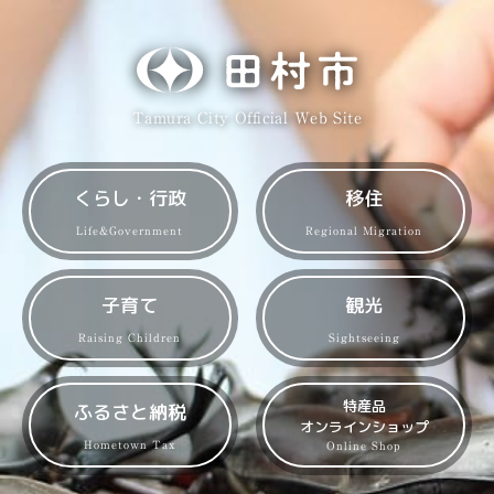
Tamura City Official Web Site
くらし・行政
移住
Life&Government
Regional Migration
子育て
観光
Raising Children
Sightseeing
特産品
ふるさと納税
オンラインショップ
Hometown Tax
Online Shop