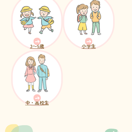
3〜5歳
小学生
中・高校生