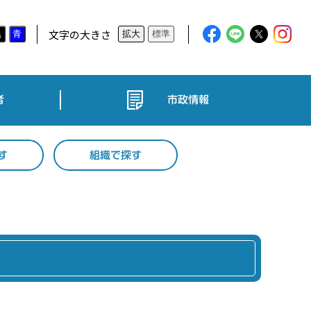
文字の大きさ
黒
青
拡大
標準
者
市政情報
す
組織で探す