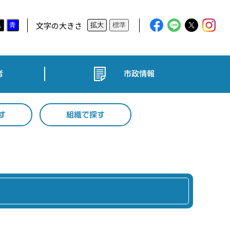
文字の大きさ
黒
青
拡大
標準
者
市政情報
す
組織で探す