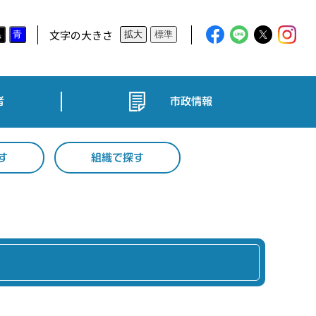
文字の大きさ
黒
青
拡大
標準
者
市政情報
す
組織で探す