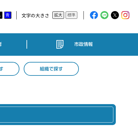
文字の大きさ
黒
青
拡大
標準
者
市政情報
す
組織で探す