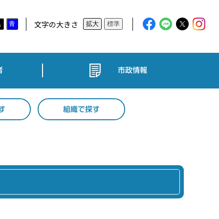
文字の大きさ
黒
青
拡大
標準
者
市政情報
す
組織で探す