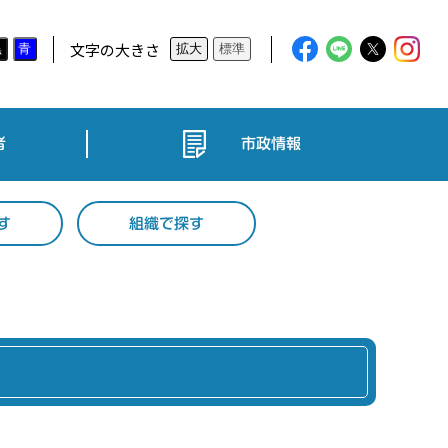
文字の大きさ
黒
青
拡大
標準
者
市政情報
す
組織で探す