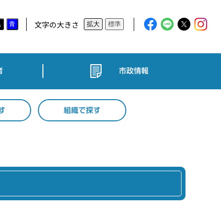
文字の大きさ
黒
青
拡大
標準
者
市政情報
す
組織で探す