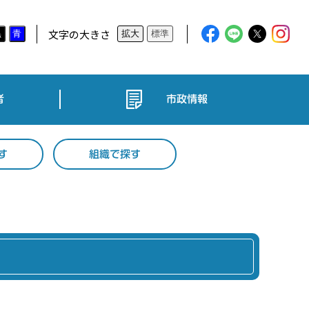
文字の大きさ
黒
青
拡大
標準
者
市政情報
す
組織で探す