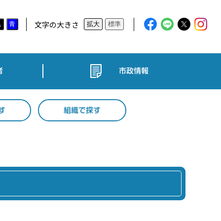
文字の大きさ
黒
青
拡大
標準
者
市政情報
す
組織で探す