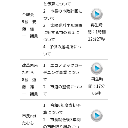
と予算について
2 市長の市政計画に
至誠会
ついて
9番 安
再生時
3 太陽光パネル設置
瀬 信
間：1時間
に対する市の考えに
一 議員
12分27秒
ついて
4 子供の居場所につ
いて
改革未来
1 エコノミックガー
たむら
デニング事業につい
再生時
8番 遠
て
間：17分
藤 雄
2 市道の整備につい
06秒
一 議員
て
1 令和6年度当初予
算について
市民net
2 市長就任後3年間
たむら
の市政取り組みにつ