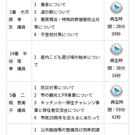
1 基金について
1番 大河
2 道の駅について
再生時
原 孝
3 悪質商法・特殊詐欺被害防止対
間：28分
志 議員
策について
09秒
4 不登校対策について
14番 半
1 屋内こども遊び場の始末につい
再生時
谷 理
て
間：38分
孝 議員
16秒
1 防災対策について
5番 二
2 市の観光とPR事業について
再生時
瓶 恵美
3 キッチンカー移住チャレンジ事
間：59分
子 議員
業と移住者交流会について
42秒
4 市政20周年を迎えるにあたって
1 公共施設等の整備及び効率的運