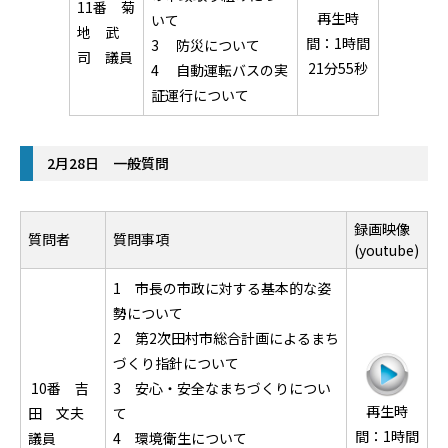
11番 菊
再生時
いて
地 武
間：1時間
3 防災について
司 議員
21分55秒
4 自動運転バスの実
証運行について
2月28日 一般質問
録画映像
質問者
質問事項
(youtube)
1 市長の市政に対する基本的な姿
勢について
2 第2次田村市総合計画によるまち
づくり指針について
10番 吉
3 安心・安全なまちづくりについ
再生時
田 文夫
て
間：1時間
議員
4 環境衛生について