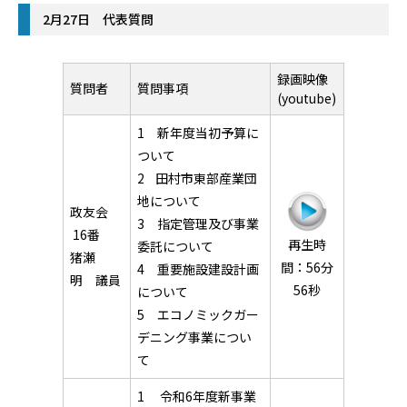
2月27日 代表質問
録画映像
質問者
質問事項
(youtube)
1 新年度当初予算に
ついて
2 田村市東部産業団
地について
政友会
3 指定管理及び事業
16番
再生時
委託について
猪瀬
間：56分
4 重要施設建設計画
明 議員
56秒
について
5 エコノミックガー
デニング事業につい
て
1 令和6年度新事業