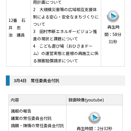
用計画について
2 大規模災害等の広域相互支援体
制による安心・安全なまちづくりに
12番 石
ついて
再生時
井 忠
3 田村市新エネルギービジョン推
間：58分
治 議員
進の現状と課題について
31秒
4 こども遊び場（おひさまドー
ム）の運営実態と屋根の再施工に係
る損害賠償請求について
3月4日 常任委員会付託
内容
録画映像(youtube)
諸般の報告
議案の常任委員会付託
請願・陳情の常任委員会付託
再生時間：2分32秒