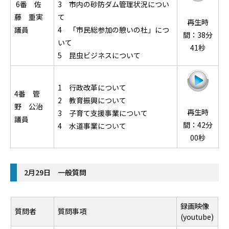
6番 佐
3 市内の砂防ダム管理状況につい
藤 重実
て
再生時
議員
4 「市民総参加の憩いの杜」につ
間：38分
いて
41秒
5 昆虫ビジネスについて
1 行政改革について
4番 管
2 教育振興について
野 公治
再生時
3 子育て支援事業について
議員
間：42分
4 水道事業について
00秒
2月29日 一般質問
録画映像
質問者
質問事項
(youtube)