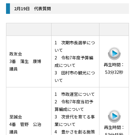
2月19日 代表質問
1 次期市長選挙につ
いて
政友会
2 令和7年度予算編
3番 蒲生 康博
再生時間：
成について
議員
53分32秒
3 田村市の観光につ
いて
1 市政運営について
2 令和7年度当初予
算編成について
至誠会
3 次世代を育てる事
4番 管野 公治
業について
再生時間：
議員
4 豊かさを創る施策
53分45秒