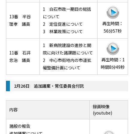
1 白石市政一期目の総括
13番 半谷
について
再生時間：
理孝 議員
2 定住促進について
56分57秒
3 林業政策について
1 新病院建設の進捗と開
11番 石井
院に向けた諸課題について
再生時間：1
忠治 議員
2 中心市街地内の市道拡
時間8分49秒
幅整備計画について
2月26日 追加議案・常任委員会付託
録画映像
内容
(youtube)
諸般の報告
追加議案について