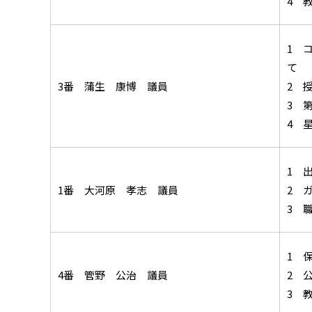
4 
1 
て
3番 蒲生 康博 議員
2 
3 
4 
1 
1番 大河原 孝志 議員
2 
3 
1 
4番 管野 公治 議員
2 
3 