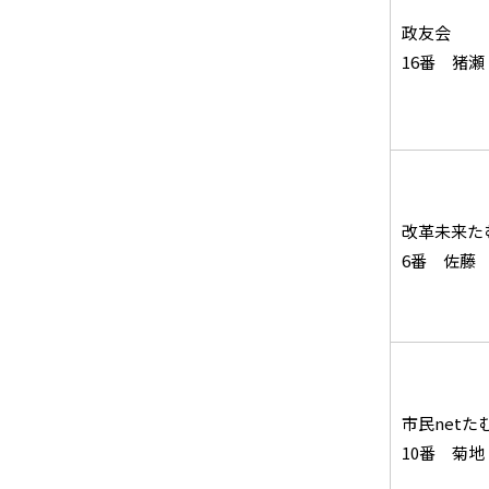
政友会
16番 猪
改革未来た
6番 佐藤
市民netた
10番 菊