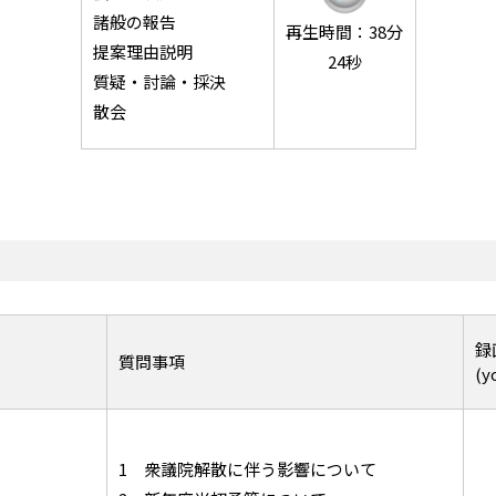
諸般の報告
再生時間：38分
提案理由説明
24秒
質疑・討論・採決
散会
録
質問事項
(y
1 衆議院解散に伴う影響について