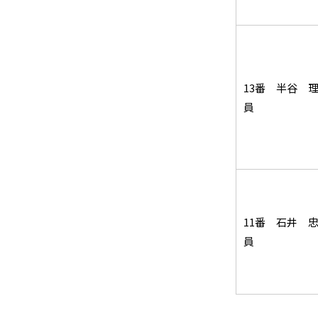
13番 半谷 
員
11番 石井 
員