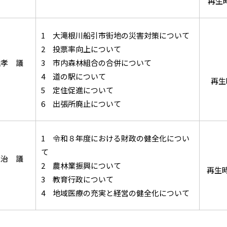
再生時
1 大滝根川船引市街地の災害対策について
2 投票率向上について
理孝 議
3 市内森林組合の合併について
4 道の駅について
再生
5 定住促進について
6 出張所廃止について
1 令和８年度における財政の健全化につい
て
忠治 議
2 農林業振興について
再生時
3 教育行政について
4 地域医療の充実と経営の健全化について