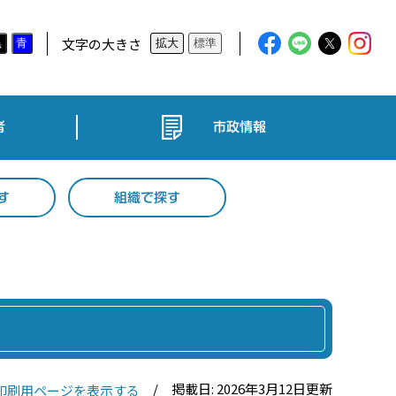
文字の大きさ
黒
青
拡大
標準
者
市政情報
す
組織で探す
掲載日: 2026年3月12日更新
印刷用ページを表示する