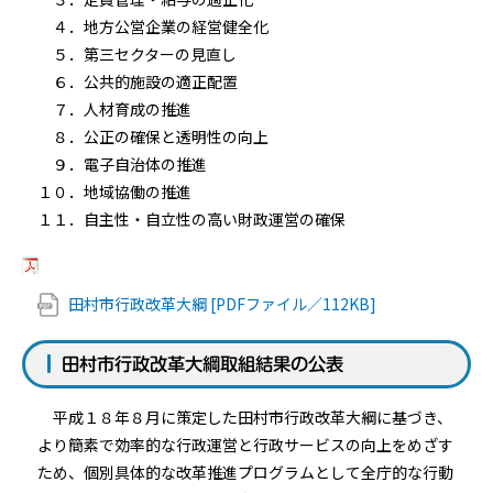
４．地方公営企業の経営健全化
５．第三セクターの見直し
６．公共的施設の適正配置
７．人材育成の推進
８．公正の確保と透明性の向上
９．電子自治体の推進
１０．地域協働の推進
１１．自主性・自立性の高い財政運営の確保
田村市行政改革大綱 [PDFファイル／112KB]
田村市行政改革大綱取組結果の公表
平成１８年８月に策定した田村市行政改革大綱に基づき、
より簡素で効率的な行政運営と行政サービスの向上をめざす
ため、個別具体的な改革推進プログラムとして全庁的な行動