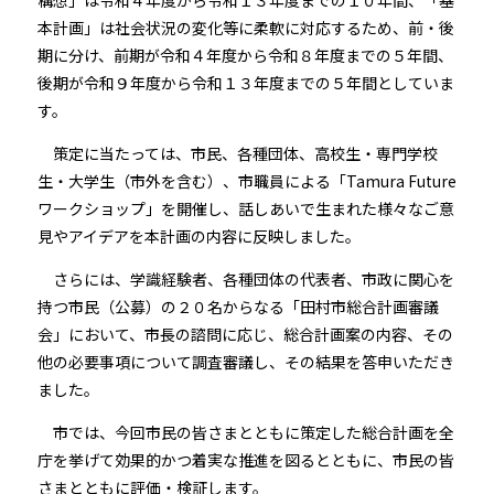
構想」は令和４年度から令和１３年度までの１０年間、「基
本計画」は社会状況の変化等に柔軟に対応するため、前・後
期に分け、前期が令和４年度から令和８年度までの５年間、
後期が令和９年度から令和１３年度までの５年間としていま
す。
策定に当たっては、市民、各種団体、高校生・専門学校
生・大学生（市外を含む）、市職員による「Tamura Future
ワークショップ」を開催し、話しあいで生まれた様々なご意
見やアイデアを本計画の内容に反映しました。
さらには、学識経験者、各種団体の代表者、市政に関心を
持つ市民（公募）の２０名からなる「田村市総合計画審議
会」において、市長の諮問に応じ、総合計画案の内容、その
他の必要事項について調査審議し、その結果を答申いただき
ました。
市では、今回市民の皆さまとともに策定した総合計画を全
庁を挙げて効果的かつ着実な推進を図るとともに、市民の皆
さまとともに評価・検証します。