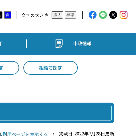
文字の大きさ
黒
青
拡大
標準
者
市政情報
す
組織で探す
掲載日: 2022年7月28日更新
印刷用ページを表示する