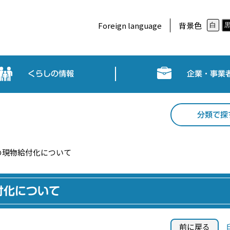
Foreign language
背景色
白
くらしの情報
企業・事業
分類で探
の現物給付化について
付化について
前に戻る