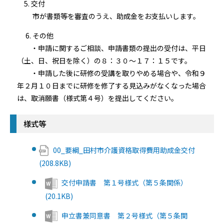
5. 交付
市が書類等を審査のうえ、助成金をお支払いします。
6. その他
・申請に関するご相談、申請書類の提出の受付は、平日
（土、日、祝日を除く）の８：３０～１７：１５です。
・申請した後に研修の受講を取りやめる場合や、令和９
年２月１０日までに研修を修了する見込みがなくなった場合
は、取消願書（様式第４号）を提出してください。
様式等
00_要綱_田村市介護資格取得費用助成金交付
(208.8KB)
交付申請書 第１号様式（第５条関係）
(20.1KB)
申立書兼同意書 第２号様式（第５条関