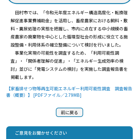
田村市では、「令和元年度エネルギー構造高度化・転換理
解促進事業費補助金」を活用し、畜産農家における飼料・敷
料・糞尿処理の実態を把握し、市内に点在する中小規模の畜
産農家の廃棄物を中心とした循環型社会の形成に役立てる施
設整備・利用体系の確立整備について検討を行いました。
事業化実現の可能性を調査するため、「利用可能性調
査」・「関係者理解の促進」・「エネルギー生成効率の検
討」並びに「発電システムの検討」を実施した調査報告書を
掲載します。
【家畜排せつ物等再生可能エネルギー利用可能性調査 調査報告
書（概要）】 [PDFファイル／2.79MB]
前に戻る
ご意見をお聞かせください