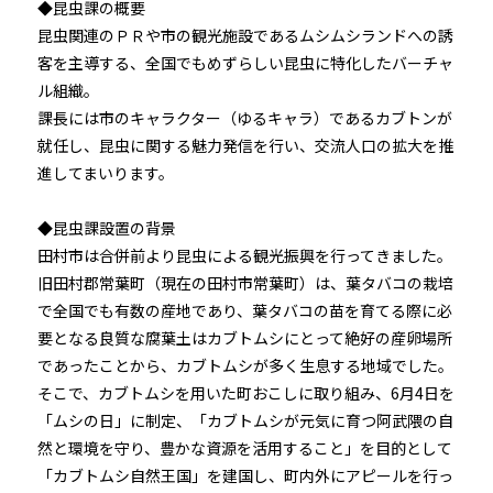
◆昆虫課の概要
昆虫関連のＰＲや市の観光施設であるムシムシランドへの誘
客を主導する、全国でもめずらしい昆虫に特化したバーチャ
ル組織。
課長には市のキャラクター（ゆるキャラ）であるカブトンが
就任し、昆虫に関する魅力発信を行い、交流人口の拡大を推
進してまいります。
◆昆虫課設置の背景
田村市は合併前より昆虫による観光振興を行ってきました。
旧田村郡常葉町（現在の田村市常葉町）は、葉タバコの栽培
で全国でも有数の産地であり、葉タバコの苗を育てる際に必
要となる良質な腐葉土はカブトムシにとって絶好の産卵場所
であったことから、カブトムシが多く生息する地域でした。
そこで、カブトムシを用いた町おこしに取り組み、6月4日を
「ムシの日」に制定、「カブトムシが元気に育つ阿武隈の自
然と環境を守り、豊かな資源を活用すること」を目的として
「カブトムシ自然王国」を建国し、町内外にアピールを行っ