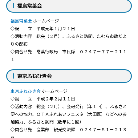
福島常葉会
福島常葉会
ホームページ
◇設 立 平成元年１月２１日
◇活動内容 総会（２月）、ふるさと訪問、たむら市政だよ
りの配布
◇問合せ先 常葉行政局 市民係 ０２４７－７７－２１１
１
東京ふねひき会
東京ふねひき会
ホームページ
◇設 立 平成２年２月１１日
◇活動内容 総会（２月）、会報発行（年１回）、ふるさと
便への協力、ＯＴＡふれあいフェスタ（大田区）などへの参
加協力、ふるさと訪問（数年に１回）
◇問合せ先 産業部 観光交流課 ０２４７－８１－２１３
６