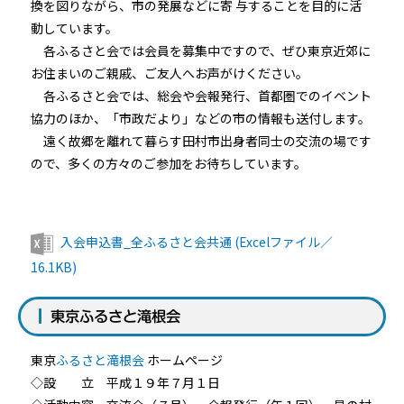
換を図りながら、市の発展などに寄 与することを目的に活
動しています。
各ふるさと会では会員を募集中ですので、ぜひ東京近郊に
お住まいのご親戚、ご友人へお声がけください。
各ふるさと会では、総会や会報発行、首都圏でのイベント
協力のほか、「市政だより」などの市の情報も送付します。
遠く故郷を離れて暮らす田村市出身者同士の交流の場です
ので、多くの方々のご参加をお待ちしています。
入会申込書_全ふるさと会共通 (Excelファイル／
16.1KB)
東京ふるさと滝根会
東京
ふるさと滝根会
ホームページ
◇設 立 平成１９年７月１日