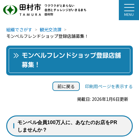
田村市
ワクワクがとまらない
自然とチャレンジがいきるまち
田村市
TAMURA
組織でさがす
観光交流課
モンベルフレンドショップ登録店舗募集！
モンベルフレンドショップ登録店舗
募集！
前に戻る
印刷用ページを表示する
掲載日: 2026年1月6日更新
モンベル会員
100
万人に、あなたのお店を
PR
しませんか？