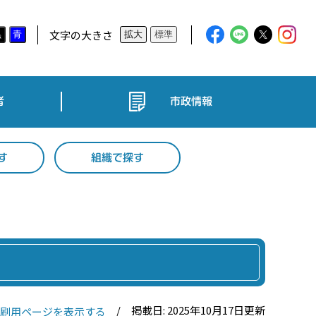
文字の大きさ
黒
青
拡大
標準
者
市政情報
す
組織で探す
掲載日: 2025年10月17日更新
刷用ページを表示する