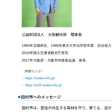
公益財団法人 大阪観光局 理事長
1960
年京都府生。
1985
年東京大学法学部卒業、自治省入
2010
年国土交通省観光庁長官。
2017
年大阪府・大阪市
IR
推進会議 座長。
〈外部リンク〉
・
https://osaka-info.jp/
・
https://octb.osaka-info.jp/
田村市へのメッセージ
田村市は、昆虫が共生する森林を守り、育てる、活か