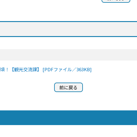
）
！【観光交流課】 [PDFファイル／363KB]
前に戻る