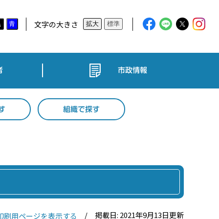
文字の大きさ
黒
青
拡大
標準
者
市政情報
す
組織で探す
掲載日: 2021年9月13日更新
印刷用ページを表示する