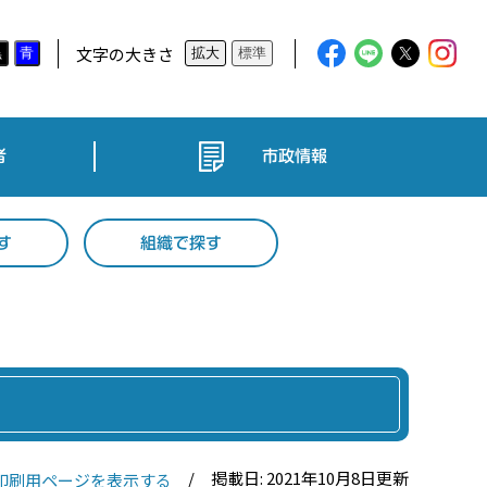
文字の大きさ
黒
青
拡大
標準
者
市政情報
す
組織で探す
掲載日: 2021年10月8日更新
印刷用ページを表示する