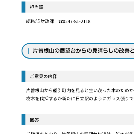
担当課
総務部 財政課 ☎0247-81-2118
片曽根山の展望台からの見晴らしの改善
ご意見の内容
片曽根山から船引町内を見ると生い茂った木のためか
樹木を伐採するか新たに日立駅のようにガラス張りで
回答
ご指摘のとおり、片曽根山の展望台付近は、雑木が多