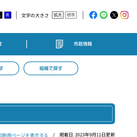
文字の大きさ
黒
青
拡大
標準
者
市政情報
す
組織で探す
掲載日: 2023年9月11日更新
印刷用ページを表示する