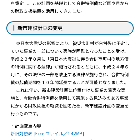
を策定し、この計画を基礎として合併特例債など国や県から
の財政支援措置を活用してきました。
新市建設計画の変更
東日本大震災の影響により、被災市町村が合併後に予定し
ていた事業の一部について実施が困難となったことを受け、
平成２３年８月に「東日本大震災に伴う合併市町村の地方債
の特例に関する法律」が施行されるとともに、平成２４年６
月に、その法律の一部を改正する法律が施行され、合併特例
債の起債期間を１０年間延長することが可能となりました。
これに伴い、新市建設計画に位置付けた事業の着実な実
施と、今後合併特例債を活用して実施する見込みのある事業
にかかる財政負担の軽減を図るため、新市建設計画の変更を
行うものです。
・計画変更内容
新旧対照表 [Excelファイル／1.42MB]