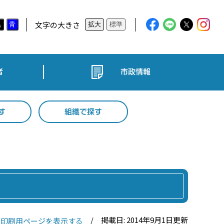
文字の大きさ
黒
青
拡大
標準
者
市政情報
す
組織で探す
掲載日: 2014年9月1日更新
印刷用ページを表示する