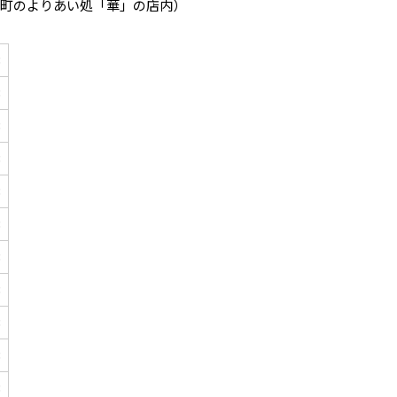
路町のよりあい処「華」の店内）
B
B
B
B
B
B
B
B
B
B
B