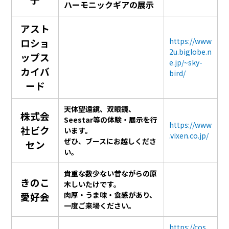
ハーモニックギアの展示
アスト
ロショ
https://www
2u.biglobe.n
ップス
e.jp/~sky-
カイバ
bird/
ード
天体望遠鏡、双眼鏡、
株式会
Seestar等の体験・展示を行
https://www
社ビク
います。
.vixen.co.jp/
ぜひ、ブースにお越しくださ
セン
い。
貴重な数少ない昔ながらの原
きのこ
木しいたけです。
愛好会
肉厚・うま味・食感があり、
一度ご来場ください。
https://cos