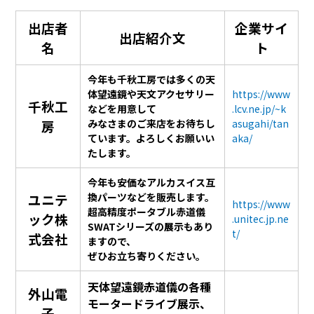
出店者
企業サイ
出店紹介文
名
ト
今年も千秋工房では多くの天
体望遠鏡や天文アクセサリー
https://www
千秋工
などを用意して
.lcv.ne.jp/~k
房
みなさまのご来店をお待ちし
asugahi/tan
ています。よろしくお願いい
aka/
たします。
今年も安価なアルカスイス互
ユニテ
換パーツなどを販売します。
https://www
超高精度ポータブル赤道儀
ック株
.unitec.jp.ne
SWATシリーズの展示もあり
t/
式会社
ますので、
ぜひお立ち寄りください。
天体望遠鏡赤道儀の各種
外山電
モータードライブ展示、
子