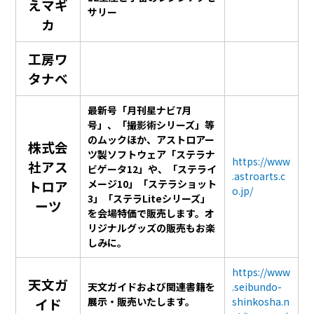
えマギ
サリー
カ
工房ワ
タナベ
最新号「月刊星ナビ7月
号」、「撮影術シリーズ」等
のムックほか、アストロアー
株式会
ツ製ソフトウェア「ステラナ
https://www
社アス
ビゲータ12」や、「ステライ
.astroarts.c
トロア
メージ10」「ステラショット
o.jp/
3」「ステラLiteシリーズ」
ーツ
を会場特価で販売します。オ
リジナルグッズの販売もお楽
しみに。
https://www
天文ガ
天文ガイドおよび関連書籍を
.seibundo-
イド
展示・販売いたします。
shinkosha.n