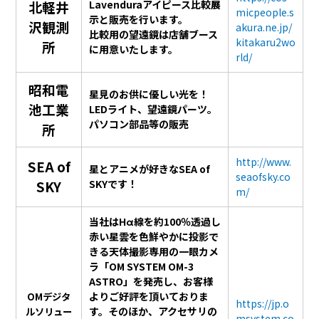
北軽井
Lavenduraアイピース比較展
micpeople.s
示と販売を行います。
沢観測
akura.ne.jp/
比較用の望遠鏡は店舗ブース
kitakaru2wo
所
に用意いたします。
rld/
昭和電
星見のお供に優しい光を！
池工業
LEDライト、望遠鏡パーツ。
パソコン部品等の販売
所
http://www.
SEA of
星とアニメが好きなSEA of
seaofsky.co
SKY
SKYです！
m/
当社はHα線を約100％透過し
赤い星雲を色鮮やかに投影で
きる天体撮影専用の一眼カメ
ラ「OM SYSTEM OM-3
ASTRO」を発売し、お客様
よりご好評を頂いておりま
OMデジタ
https://jp.o
す。そのほか、アクセサリの
ルソリュー
msystem.co