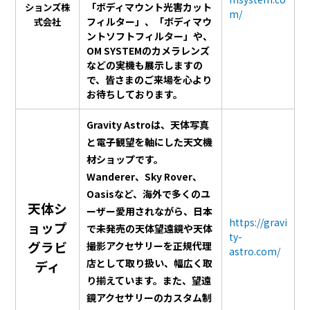
「ボディマウント光害カット
ションズ株
m/
フィルター」、「ボディマウ
式会社
ントソフトフィルター」や、
OM SYSTEMのカメラレンズ
などの実機も展示しますの
で、皆さまのご来場を心より
お待ちしております。
Gravity Astroは、天体写真
と電子観望を軸にした天文機
材ショップです。
Wanderer、Sky Rover、
Oasisなど、海外で多くのユ
天体シ
ーザー愛用されながら、日本
https://gravi
ョップ
で未発売の天体望遠鏡や天体
ty-
グラビ
撮影アクセサリーを正規代理
astro.com/
店として取り扱い、幅広く取
ディ
り揃えています。また、望遠
鏡アクセサリーのカスタム制