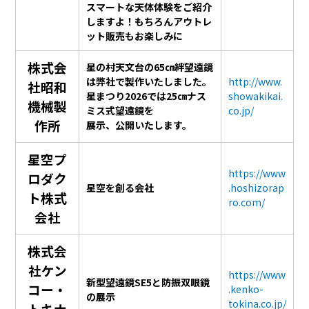
スマートな
天体体験をご紹介
しますよ！もちろんアウトレ
ット販売もお楽しみに
株式会
星の村天文台の65㎝絆望遠鏡
は弊社で製作いたしました。
http://www.
社昭和
星まつり2026では
25㎝ナス
showakikai.
機械製
ミス式望遠鏡を
co.jp/
作所
展示、公開いたします。
星空プ
https://www
ロダク
星空を創る会社
.hoshizorap
ト株式
ro.com/
会社
株式会
社ケン
https://www
新型望遠鏡SE5と防振双眼鏡
コー・
.kenko-
の展示
tokina.co.jp/
トキナ