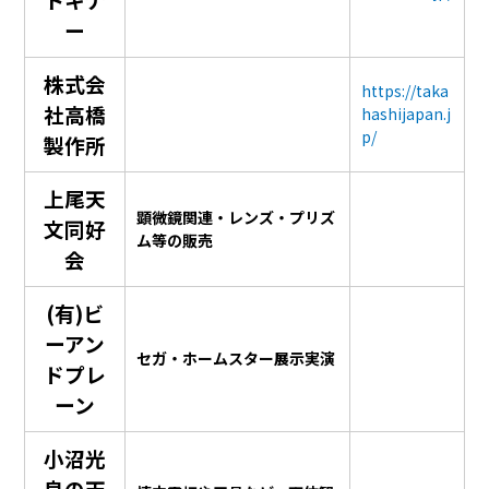
ー
株式会
https://taka
社高橋
hashijapan.j
p/
製作所
上尾天
顕微鏡関連・レンズ・プリズ
文同好
ム等の販売
会
(有)ビ
ーアン
セガ・ホームスター展示実演
ドプレ
ーン
小沼光
良の天