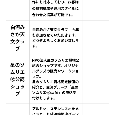
作にも対応しており、お客様
の機材構成や運用スタイルに
合わせた提案が可能です。
白河み
白河みかさ天文クラブ 今年
さか天
も参加させていただきます、
文クラ
どうぞよろしくお願い致しま
す。
ブ
NPO法人星のソムリエ機構公
星のソ
認のショップです。オリジナ
ムリエ
ルグッズの販売やワークショ
ップ。
Ⓡ公認
星のソムリエ資格認定講座の
ショッ
紹介と、交流グループ「星の
プ
ソムリエⓇcafé」の申込受
付けもします。
アルミ材、ステンレス材をメ
インとした望遠鏡関連パーツ