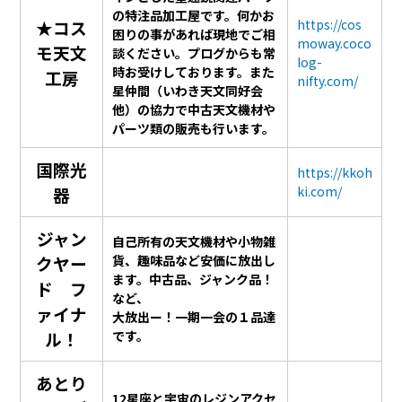
の特注品加工屋です。何かお
★コス
https://cos
困りの事があれば現地でご相
moway.coco
モ天文
談ください。プログからも常
log-
時お受けしております。また
工房
nifty.com/
星仲間（いわき天文同好会
他）の協力で中古天文機材や
パーツ類の販売も行います。
国際光
https://kkoh
器
ki.com/
ジャン
自己所有の天文機材や小物雑
クヤー
貨、趣味品など安価に放出し
ます。中古品、ジャンク品！
ド フ
など、
ァイナ
大放出ー！一期一会の１品達
ル！
です。
あとり
12星座と宇宙のレジンアクセ