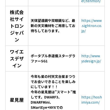
et/tenmon/
株式会
社サイ
天体望遠鏡や双眼鏡など、最
https://www
トロン
新の天文機材をご用意してお
.sightron.co.
待ちしております。
jp/
ジャパ
ン
ワイエ
ポータブル赤道儀スターグラ
http://www.
スデザ
ファーSG1
ysdesign.jp/
イン
今年も星の村天文台星まつり
でお会いできることを楽しみ
にしています！！
今年の星見屋は”スマート”推
しです。DWARF3、
https://hosh
星見屋
DWARFMini、
imiya.com/
SMartEye+NYXでの