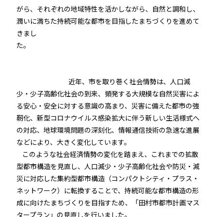
がら、それぞれの地域特性を活かしながら、自然と調和し、
潤いに満ちた持続可能な都市を目指したまちづくりを進めて
きまし
た。
近年、市を取り巻く社会情勢は、人口減
少・少子高齢化社会の到来、頻発する大規模な自然災害によ
る安心・安全に対する意識の高まり、災害に備えた都市の強
靭化、新型コロナウイルス感染拡大に伴う新しい生活様式へ
の対応、地球環境問題の深刻化、情報通信技術の急速な進展
などにより、大きく変化しています。
このような社会経済情勢の変化を踏まえ、これまでの拡散
型都市構造を見直し、人口減少・少子高齢化社会や防災・減
災に対応した集約型都市構造（コンパクトシティ・プラス・
ネットワーク）に転換することで、持続可能な都市構造の形
成に向けたまちづくりを目指すため、「田村市都市計画マス
タープラン」の見直しを行いました。