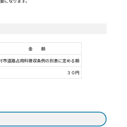
要になります。
金 額
村市道路占用料徴収条例の別表に定める額
３０円