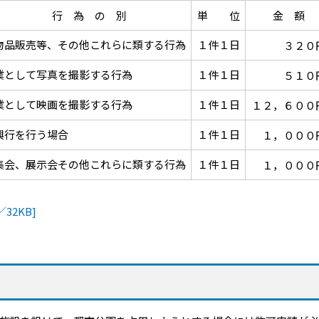
行 為 の 別
単 位
金 額
物品販売等、その他これらに類する行為
１件１日
３２０
業として写真を撮影する行為
１件１日
５１０
業として映画を撮影する行為
１件１日
１２，６００
興行を行う場合
１件１日
１，０００
集会、展示会その他これらに類する行為
１件１日
１，０００
32KB]