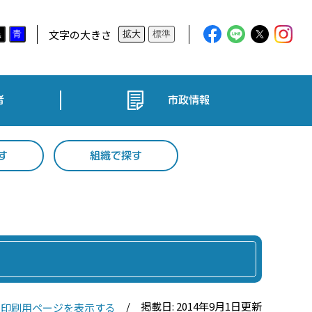
文字の大きさ
黒
青
拡大
標準
者
市政情報
す
組織で探す
掲載日: 2014年9月1日更新
印刷用ページを表示する