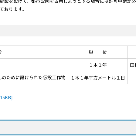
施設を設けて、都市公園を占用しようとする場合には許可申請が必
ております。
分
単 位
１本１年
田
しのために設けられた仮設工作物
１本１年平方メートル１日
5KB]