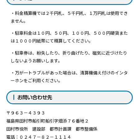
・料金精算機では２千円札、５千円札、１万円札は使用でき
ません。
・駐車料金は１０円、５０円、１００円、５００円硬貨また
は１０００円紙幣にて精算してください。
・駐車券は、紛失したり、折り曲げたり、磁気に近づけたり
しないようお願いします。
・万が一トラブルがあった場合は、清算機備え付けのインタ
ーホンをご利用ください。
お問い合わせ先
〒９６３－４３９３
福島県田村市船引町船引字畑添７６番地２
田村市役所 建設部 都市計画課 都市整備係
電話：０２４７－８２－１１１４