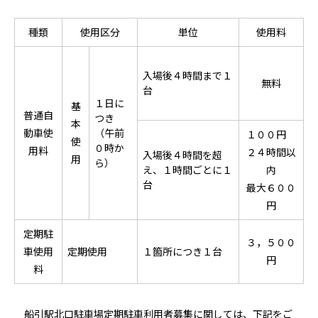
種類
使用区分
単位
使用料
入場後４時間まで１
無料
台
１日に
基
普通自
つき
本
動車使
（午前
１００円
使
０時か
用料
２４時間以
入場後４時間を超
用
ら）
え、１時間ごとに１
内
台
最大６００
円
定期駐
３，５００
車使用
定期使用
１箇所につき１台
円
料
船引駅北口駐車場定期駐車利用者募集に関しては、下記をご