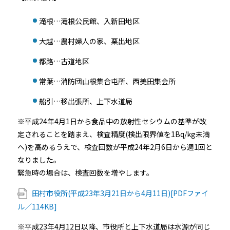
滝根…滝根公民館、入新田地区
大越…農村婦人の家、栗出地区
都路…古道地区
常葉…消防団山根集合屯所、西美田集会所
船引…移出張所、上下水道局
※平成24年4月1日から食品中の放射性セシウムの基準が改
定されることを踏まえ、検査精度(検出限界値を1Bq/kg未満
へ)を高めるうえで、検査回数が平成24年2月6日から週1回と
なりました。
緊急時の場合は、検査回数を増やします。
田村市役所(平成23年3月21日から4月11日)[PDFファイ
ル／114KB]
※平成23年4月12日以降、市役所と上下水道局は水源が同じ