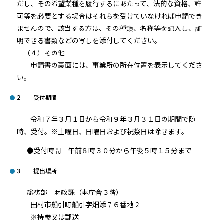
だし、その希望業種を履行するにあたって、法的な資格、許
可等を必要とする場合はそれらを受けていなければ申請でき
ませんので、該当する方は、その種類、名称等を記入し、証
明できる書類などの写しを添付してください。
（４）その他
申請書の裏面には、事業所の所在位置を表示してくださ
い。
２ 受付期間
令和７年３月１日から令和９年３月３１日の期間で随
時、受付。※土曜日、日曜日および祝祭日は除きます。
●受付時間 午前８時３０分から午後５時１５分まで
３ 提出場所
総務部 財政課（本庁舎３階）
田村市船引町船引字畑添７６番地２
※持参又は郵送