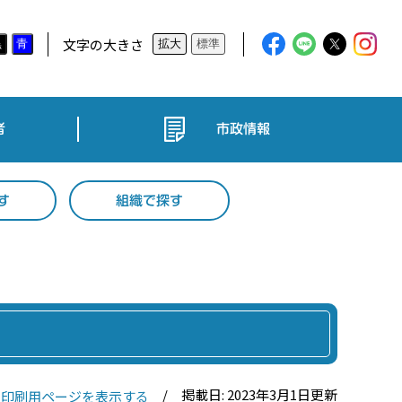
文字の大きさ
黒
青
拡大
標準
者
市政情報
す
組織で探す
掲載日: 2023年3月1日更新
印刷用ページを表示する