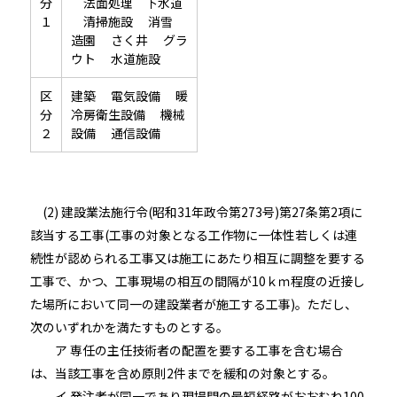
分
法面処理 下水道
１
清掃施設 消雪
造園 さく井 グラ
ウト 水道施設
区
建築 電気設備 暖
分
冷房衛生設備 機械
２
設備 通信設備
(2) 建設業法施行令(昭和31年政令第273号)第27条第2項に
該当する工事(工事の対象となる工作物に一体性若しくは連
続性が認められる工事又は施工にあたり相互に調整を要する
工事で、かつ、工事現場の相互の間隔が10ｋｍ程度の近接し
た場所において同一の建設業者が施工する工事)。ただし、
次のいずれかを満たすものとする。
ア 専任の主任技術者の配置を要する工事を含む場合
は、当該工事を含め原則2件までを緩和の対象とする。
イ 発注者が同一であり現場間の最短経路がおおむね100