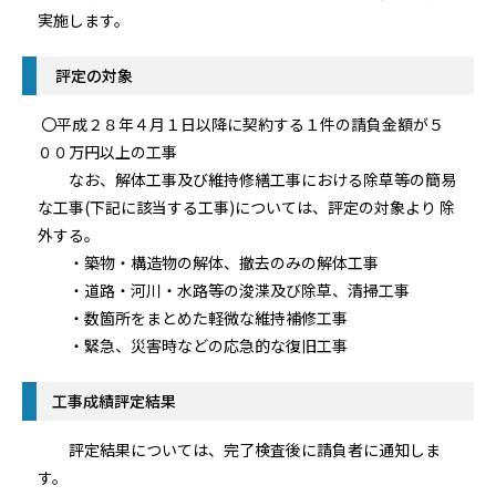
実施します。
評定の対象
〇平成２８年４月１日以降に契約する１件の請負金額が５
００万円以上の工事
なお、解体工事及び維持修繕工事における除草等の簡易
な工事(下記に該当する工事)については、評定の対象より 除
外する。
・築物・構造物の解体、撤去のみの解体工事
・道路・河川・水路等の浚渫及び除草、清掃工事
・数箇所をまとめた軽微な維持補修工事
・緊急、災害時などの応急的な復旧工事
工事成績評定結果
評定結果については、完了検査後に請負者に通知しま
す。