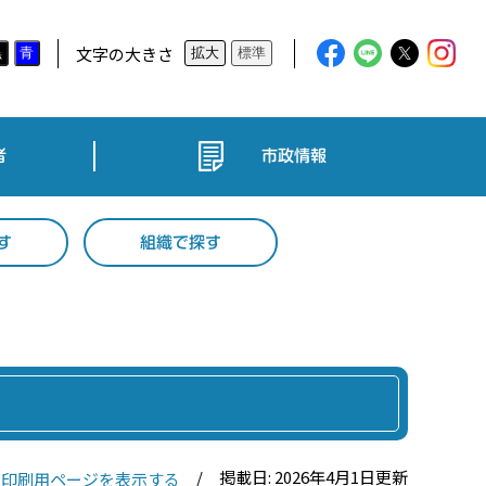
文字の大きさ
黒
青
拡大
標準
者
市政情報
す
組織で探す
掲載日: 2026年4月1日更新
印刷用ページを表示する