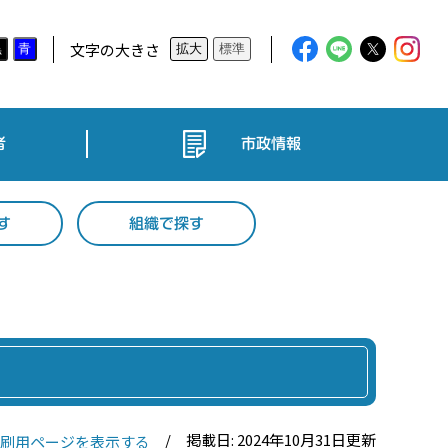
文字の大きさ
黒
青
拡大
標準
者
市政情報
す
組織で探す
掲載日: 2024年10月31日更新
刷用ページを表示する