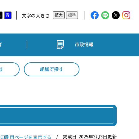
文字の大きさ
黒
青
拡大
標準
者
市政情報
す
組織で探す
掲載日: 2025年3月3日更新
印刷用ページを表示する