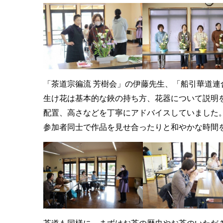
「茶道宗徧流 芳樹会」の伊藤先生、「船引華道
生け花は基本的な鋏の持ち方、花器について説明
配置、高さなどを丁寧にアドバイスしていました
参加者同士で作品を見せ合ったりと和やかな時間