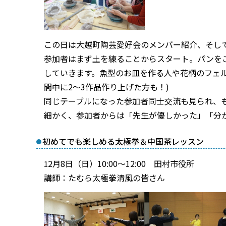
この日は大越町陶芸愛好会のメンバー紹介、そし
参加者はまず土を練ることからスタート。パンを
していきます。魚型のお皿を作る人や花柄のフェ
間中に
2
～
3
作品作り上げた方も！
)
同じテーブルになった参加者同士交流も見られ、
細かく、参加者からは「先生が優しかった」「分
初めてでも楽しめる太極拳＆中国茶レッスン
2月8日（日）10:00～12:00 田村市役所
1
講師：たむら太極拳清風の皆さん