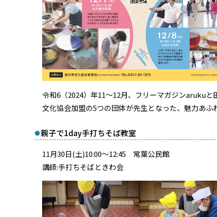
令和6（2024）年11～12月、フリーマガジンar
文化協会加盟の5つの団体が先生となった、魅力あふ
親子で1day手打ちそば教室
11
月
30
日
(
土
)10:00
～
12:45 常葉公民館
講師
:
手打ちそばときわ会