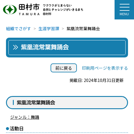
田村市
ワクワクがとまらない
自然とチャレンジがいきるまち
田村市
TAMURA
組織でさがす
生涯学習課
紫凰流常葉舞踊会
紫凰流常葉舞踊会
前に戻る
印刷用ページを表示する
掲載日: 2024年10月31日更新
紫凰流常葉舞踊会
ジャンル：舞踊
活動日