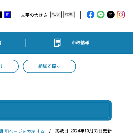
文字の大きさ
黒
青
拡大
標準
者
市政情報
す
組織で探す
掲載日: 2024年10月31日更新
刷用ページを表示する