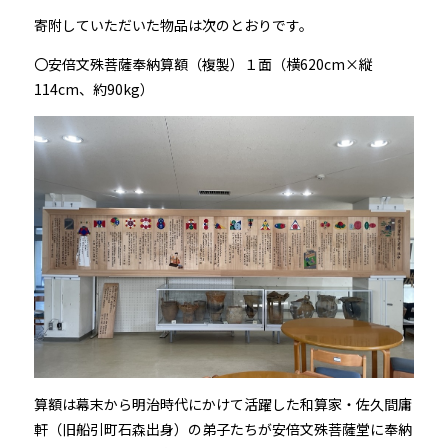
寄附していただいた物品は次のとおりです。
〇安倍文殊菩薩奉納算額（複製）１面（横620cm×縦
114cm、約90kg）
算額は幕末から明治時代にかけて活躍した和算家・佐久間庸
軒（旧船引町石森出身）の弟子たちが安倍文殊菩薩堂に奉納