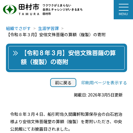
田村市
ワクワクがとまらない
自然とチャレンジがいきるまち
田村市
TAMURA
組織でさがす
生涯学習課
【令和８年３月】安倍文殊菩薩の算額（複製）の寄附
【令和８年３月】安倍文殊菩薩の算
額（複製）の寄附
前に戻る
印刷用ページを表示する
掲載日: 2026年3月5日更新
令和８年３月４日、船引町佐久間庸軒和算保存会の白石岩治
様より安倍文殊菩薩堂の算額（複製）を寄附いただき、中央
公民館にてお披露目されました。