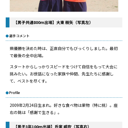
【男子共通800m
出場】大東 樹矢（写真左）
選手コメント
県優勝を決めた時は、正直自分でもびっくりしました。最初
で最後の全中出場。
スタートからしっかりスピードをつけて自信をもって大会に
挑みたい。お世話になった家族や仲間、先生たちに感謝し
て、ベストを尽くす。
Profile
2009年2月24日生まれ。好きな食べ物は果物（特に桃）。座
右の銘は「感謝で生きる」。
【男子3
年100m
出場】氏家 威吹（写真右）