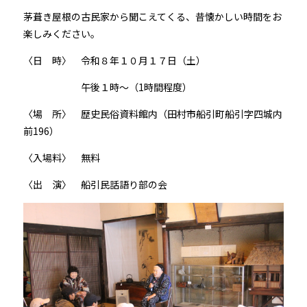
茅葺き屋根の古民家から聞こえてくる、昔懐かしい時間をお
楽しみください。
〈日 時〉 令和８年１０月１７日（土）
午後１時～（1時間程度）
〈場 所〉 歴史民俗資料館内（田村市船引町船引字四城内
前196）
〈入場料〉 無料
〈出 演〉 船引民話語り部の会