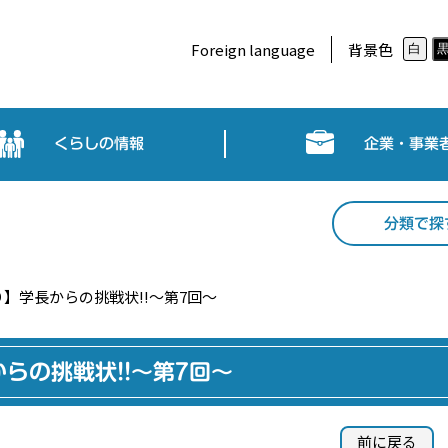
Foreign language
背景色
白
くらしの情報
企業・事業
分類で探
】学長からの挑戦状!!～第7回～
らの挑戦状!!～第7回～
前に戻る