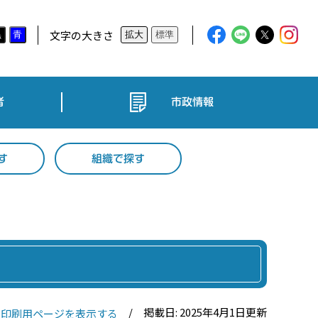
文字の大きさ
黒
青
拡大
標準
者
市政情報
す
組織で探す
掲載日: 2025年4月1日更新
印刷用ページを表示する