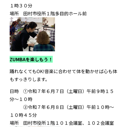
１時３０分
場所 田村市役所１階多目的ホール前
ZUMBAを楽しもう！
踊れなくてもOK!
音楽に合わせて体を動かせば
心も体
もすっきりします。
日時 ①令和７年６月７日（土曜日）午前９時１５
分～１０時
②令和７年６月８日（土曜日）午前１０時～
１０時４５分
場所 田村市役所１階１０１会議室、１０２会議室