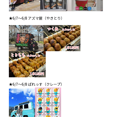
★6/7～6/8 アズマ屋（やきとり）
★6/7～6/8 ぱれっす（クレープ）