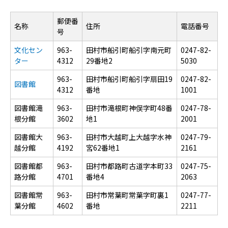
郵便番
名称
住所
電話番号
号
文化セン
963-
田村市船引町船引字南元町
0247-82-
ター
4312
29番地2
5030
963-
田村市船引町船引字扇田19
0247-82-
図書館
4312
番地
1001
図書館滝
963-
田村市滝根町神俣字町48番
0247-78-
根分館
3602
地1
2001
図書館大
963-
田村市大越町上大越字水神
0247-79-
越分館
4192
宮62番地1
2161
図書館都
963-
田村市都路町古道字本町33
0247-75-
路分館
4701
番地4
2063
図書館常
963-
田村市常葉町常葉字町裏1
0247-77-
葉分館
4602
番地
2211