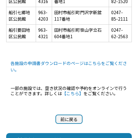
区公民館
4316
番地1
82-1520
船引七郷地
963-
田村市船引町門沢字新舘
0247-
区公民館
4203
117番地
85-2111
船引要田地
963-
田村市船引町笹山字立石
0247-
区公民館
4321
604番地1
62-2563
各施設の申請書ダウンロードのページはこちらをご覧くださ
い。
一部の施設では、空き状況の確認や予約をオンラインで行う
ことができます。詳しくは
【こちら】
をご覧ください。
前に戻る