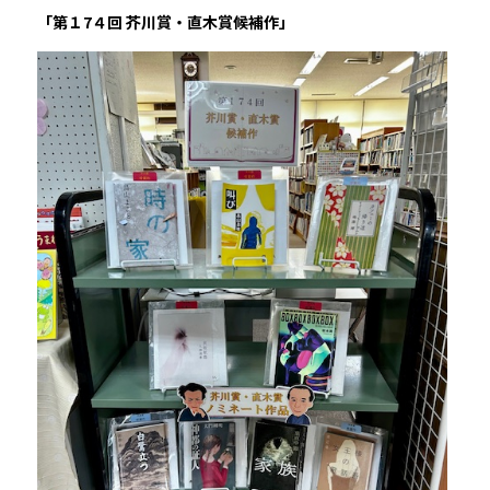
「第１7４回 芥川賞・直木賞候補作」