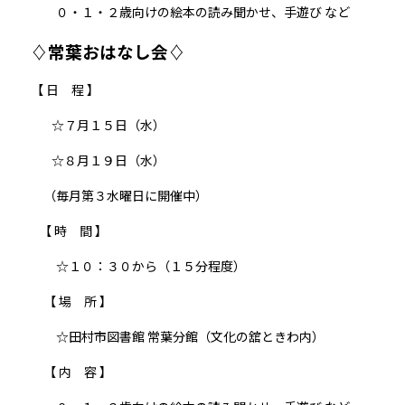
０・１・２歳向けの絵本の読み聞かせ、手遊び など
♢常葉おはなし会♢
【 日 程 】
☆７月１５日（水）
☆８月１９日（水）
（毎月第３水曜日に開催中）
【 時 間 】
☆１０：３０から（１５分程度）
【 場 所 】
☆田村市図書館 常葉分館（文化の舘ときわ内）
【 内 容 】