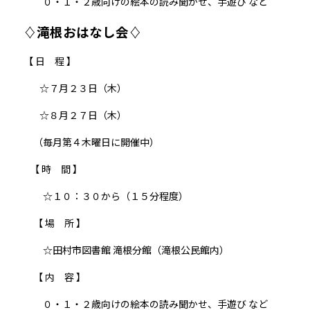
０・１・２歳向けの絵本の読み聞かせ、手遊び など
♢滝根おはなし会♢
【 日 程 】
☆７月２３日（木）
☆８月２７日（木）
（毎月第４木曜日に開催中）
【 時 間 】
☆１０：３０から（１５分程度）
【 場 所 】
☆田村市図書館 滝根分館（滝根公民館内）
【 内 容 】
０・１・２歳向けの絵本の読み聞かせ、手遊び など