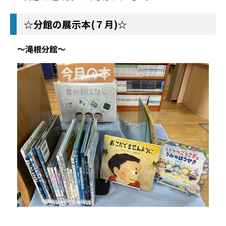
☆分館の展示本(７
月)☆
～滝根分館～