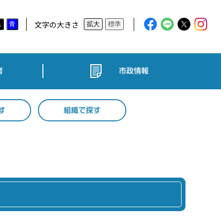
文字の大きさ
黒
青
拡大
標準
者
市政情報
す
組織で探す